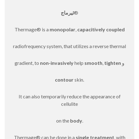
®
ثيرماج
Thermage® is a
monopolar
,
capacitively coupled
radiofrequency system, that utilizes a reverse thermal
و
tighten
,
smooth
help
non-invasively
gradient, to
contour
skin.
It can also temporarily reduce the appearance of
cellulite
on the
body
.
Thermage® can be done in a
single treatment
, with